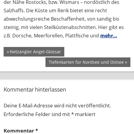
der Nähe Rostocks, bzw. Wismars – nordöstlich des
Salzhaffs. Die Küste um Rerik bietet eine recht
abwechslungsreiche Beschaffenheit, von sandig bis
steinig, mit vielen Steilküstenabschnitten. Hier gibt es
z.B. Dorsche, Meerforellen, Plattfische und
mehr…
Beitragsnavigation
Vorheriger
Netzangler Angel-Glossar
Beitrag:
Nächster
Tiefenkarten für Nordsee und Ostsee
Beitrag:
Kommentar hinterlassen
Deine E-Mail-Adresse wird nicht veröffentlicht.
Erforderliche Felder sind mit
*
markiert
Kommentar
*