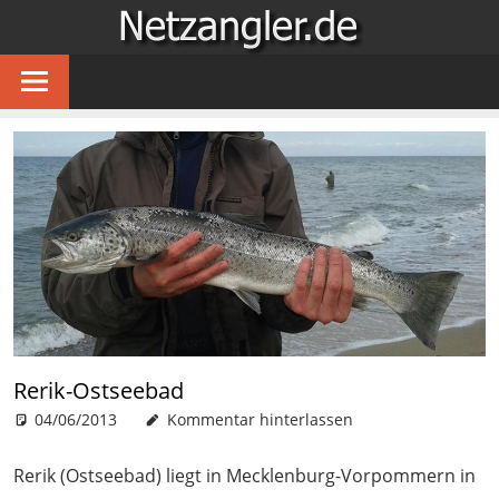
Zum
NETZA
Inhalt
…
springen
für
Angler
im
Netz
Rerik-Ostseebad
04/06/2013
Patrick
Gewässer
Kommentar hinterlassen
,
Meeresangeln
Rerik (Ostseebad) liegt in Mecklenburg-Vorpommern in