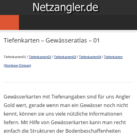
Zum
NETZA
Inhalt
…
springen
für
Angler
Tiefenkarten – Gewässeratlas – 01
im
Netz
Tiefenkarten01 /
Tiefenkarten02
/
Tiefenkarten03
/
Tiefenkarten04
/
Tiefenkarten
(Nordsee-Ostsee)
Gewässerkarten mit Tiefenangaben sind für uns Angler
Gold wert, gerade wenn man ein Gewässer noch nicht
kennt, können sie uns viele nützliche Informationen
liefern. Mit Hilfe von Gewässerkarten kann man recht
einfach die Strukturen der Bodenbeschaffenheiten