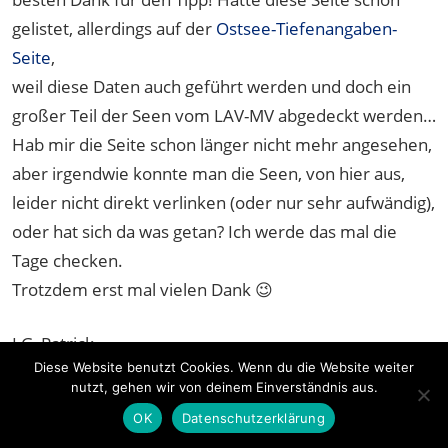
gelistet, allerdings auf der
Ostsee-Tiefenangaben-
Seite
,
weil diese Daten auch geführt werden und doch ein
großer Teil der Seen vom LAV-MV abgedeckt werden…
Hab mir die Seite schon länger nicht mehr angesehen,
aber irgendwie konnte man die Seen, von hier aus,
leider nicht direkt verlinken (oder nur sehr aufwändig),
oder hat sich da was getan? Ich werde das mal die
Tage checken.
Trotzdem erst mal vielen Dank 😉
LG, Patrick
Diese Website benutzt Cookies. Wenn du die Website weiter
nutzt, gehen wir von deinem Einverständnis aus.
OK
Datenschutzerklärung
sagt:
Andy