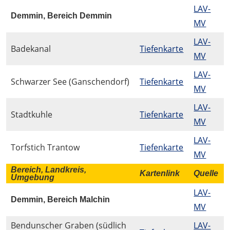
LAV-
Demmin, Bereich Demmin
MV
LAV-
Badekanal
Tiefenkarte
MV
LAV-
Schwarzer See (Ganschendorf)
Tiefenkarte
MV
LAV-
Stadtkuhle
Tiefenkarte
MV
LAV-
Torfstich Trantow
Tiefenkarte
MV
Bereich, Landkreis,
Kartenlink
Quelle
Umgebung
LAV-
Demmin, Bereich Malchin
MV
Bendunscher Graben (südlich
LAV-