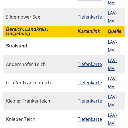
MV
LAV-
Sildemower See
Tiefenkarte
MV
Bereich, Landkreis,
Kartenlink
Quelle
Umgebung
LAV-
Stralsund
MV
LAV-
Andershofer Teich
Tiefenkarte
MV
LAV-
Großer Frankenteich
Tiefenkarte
MV
LAV-
Kleiner Frankenteich
Tiefenkarte
MV
LAV-
Knieper Teich
Tiefenkarte
MV