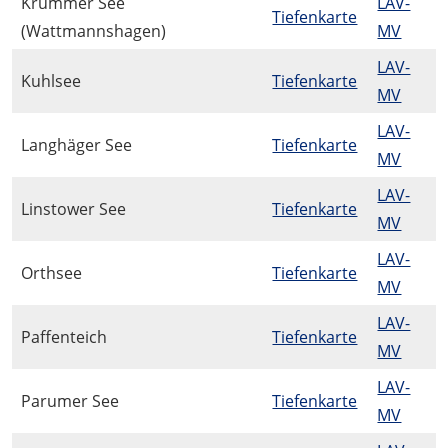
Krummer See
LAV-
Tiefenkarte
(Wattmannshagen)
MV
LAV-
Kuhlsee
Tiefenkarte
MV
LAV-
Langhäger See
Tiefenkarte
MV
LAV-
Linstower See
Tiefenkarte
MV
LAV-
Orthsee
Tiefenkarte
MV
LAV-
Paffenteich
Tiefenkarte
MV
LAV-
Parumer See
Tiefenkarte
MV