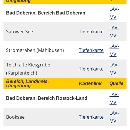
Umgebung
LAV-
Bad Doberan, Bereich Bad Doberan
MV
LAV-
Satower See
Tiefenkarte
MV
LAV-
Stromgraben (Mahlbusen)
Tiefenkarte
MV
Teich alte Kiesgrube
LAV-
Tiefenkarte
(Karpfenteich)
MV
Bereich, Landkreis,
Kartenlink
Quelle
Umgebung
LAV-
Bad Doberan, Bereich Rostock-Land
MV
LAV-
Booksee
Tiefenkarte
MV