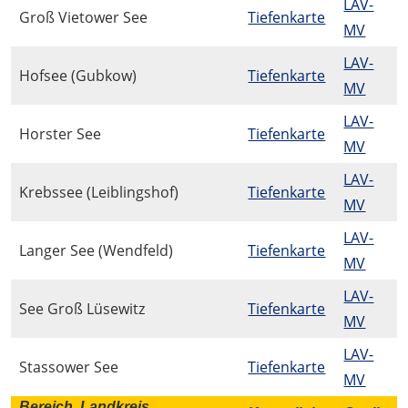
LAV-
Groß Vietower See
Tiefenkarte
MV
LAV-
Hofsee (Gubkow)
Tiefenkarte
MV
LAV-
Horster See
Tiefenkarte
MV
LAV-
Krebssee (Leiblingshof)
Tiefenkarte
MV
LAV-
Langer See (Wendfeld)
Tiefenkarte
MV
LAV-
See Groß Lüsewitz
Tiefenkarte
MV
LAV-
Stassower See
Tiefenkarte
MV
Bereich, Landkreis,