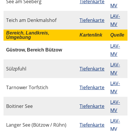
See am Seeberg
Tiefenkarte
MV
LAV-
Teich am Denkmalshof
Tiefenkarte
MV
Bereich, Landkreis,
Kartenlink
Quelle
Umgebung
LAV-
Güstrow, Bereich Bützow
MV
LAV-
Sülzpfuhl
Tiefenkarte
MV
LAV-
Tarnower Torfstich
Tiefenkarte
MV
LAV-
Boitiner See
Tiefenkarte
MV
LAV-
Langer See (Bützow / Rühn)
Tiefenkarte
MV