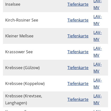
LAV-
Inselsee
Tiefenkarte
MV
LAV-
Kirch-Rosiner See
Tiefenkarte
MV
LAV-
Kleiner Mellsee
Tiefenkarte
MV
LAV-
Krassower See
Tiefenkarte
MV
LAV-
Krebssee (Gülzow)
Tiefenkarte
MV
LAV-
Krebssee (Koppelow)
Tiefenkarte
MV
Krebssee (Krevtsee,
LAV-
Tiefenkarte
Langhagen)
MV