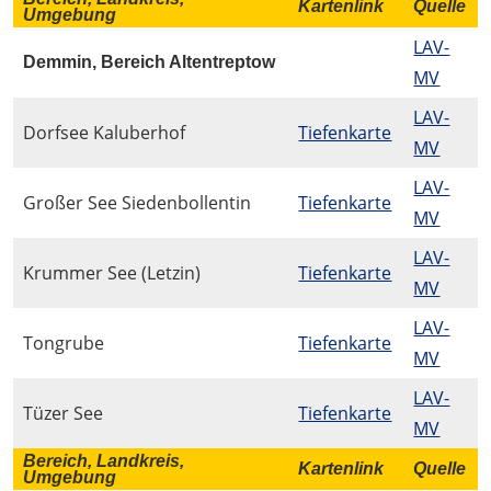
Kartenlink
Quelle
Umgebung
LAV-
Demmin, Bereich Altentreptow
MV
LAV-
Dorfsee Kaluberhof
Tiefenkarte
MV
LAV-
Großer See Siedenbollentin
Tiefenkarte
MV
LAV-
Krummer See (Letzin)
Tiefenkarte
MV
LAV-
Tongrube
Tiefenkarte
MV
LAV-
Tüzer See
Tiefenkarte
MV
Bereich, Landkreis,
Kartenlink
Quelle
Umgebung