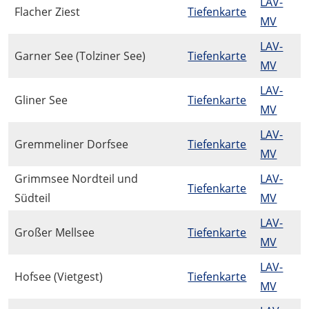
LAV-
Flacher Ziest
Tiefenkarte
MV
LAV-
Garner See (Tolziner See)
Tiefenkarte
MV
LAV-
Gliner See
Tiefenkarte
MV
LAV-
Gremmeliner Dorfsee
Tiefenkarte
MV
Grimmsee Nordteil und
LAV-
Tiefenkarte
Südteil
MV
LAV-
Großer Mellsee
Tiefenkarte
MV
LAV-
Hofsee (Vietgest)
Tiefenkarte
MV