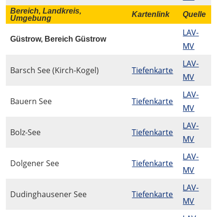
Bereich, Landkreis,
Kartenlink
Quelle
Umgebung
LAV-
Güstrow, Bereich Güstrow
MV
LAV-
Barsch See (Kirch-Kogel)
Tiefenkarte
MV
LAV-
Bauern See
Tiefenkarte
MV
LAV-
Bolz-See
Tiefenkarte
MV
LAV-
Dolgener See
Tiefenkarte
MV
LAV-
Dudinghausener See
Tiefenkarte
MV