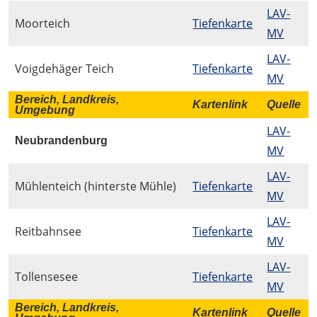
LAV-
Moorteich
Tiefenkarte
MV
LAV-
Voigdehäger Teich
Tiefenkarte
MV
Bereich, Landkreis,
Kartenlink
Quelle
Umgebung
LAV-
Neubrandenburg
MV
LAV-
Mühlenteich (hinterste Mühle)
Tiefenkarte
MV
LAV-
Reitbahnsee
Tiefenkarte
MV
LAV-
Tollensesee
Tiefenkarte
MV
Bereich, Landkreis,
Kartenlink
Quelle