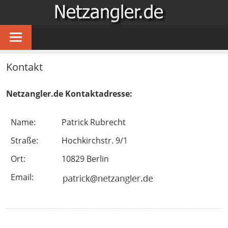
Zum
NETZA
Inhalt
…
springen
für
Angler
Kontakt
im
Netz
Netzangler.de Kontaktadresse:
Name:
Patrick Rubrecht
Straße:
Hochkirchstr. 9/1
Ort:
10829 Berlin
Email: