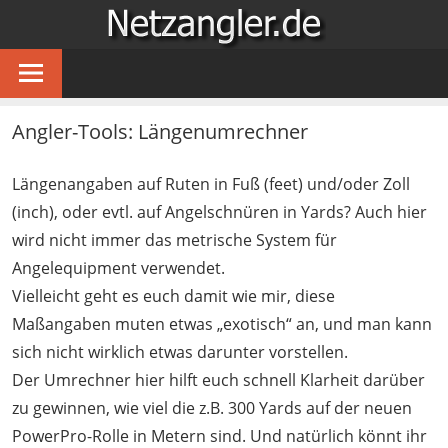
Zum
NETZA
Inhalt
…
springen
für
Angler
Angler-Tools: Längenumrechner
im
Netz
Längenangaben auf Ruten in Fuß (feet) und/oder Zoll
(inch), oder evtl. auf Angelschnüren in Yards? Auch hier
wird nicht immer das metrische System für
Angelequipment verwendet.
Vielleicht geht es euch damit wie mir, diese
Maßangaben muten etwas „exotisch“ an, und man kann
sich nicht wirklich etwas darunter vorstellen.
Der Umrechner hier hilft euch schnell Klarheit darüber
zu gewinnen, wie viel die z.B. 300 Yards auf der neuen
PowerPro-Rolle in Metern sind. Und natürlich könnt ihr