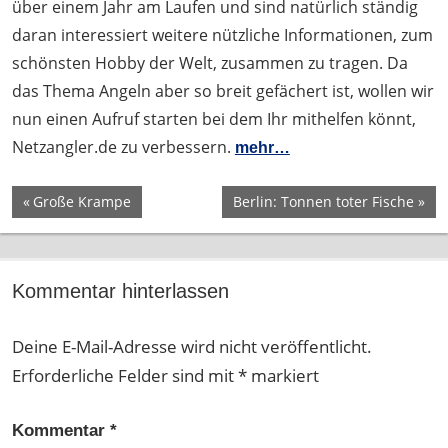
über einem Jahr am Laufen und sind natürlich ständig
daran interessiert weitere nützliche Informationen, zum
schönsten Hobby der Welt, zusammen zu tragen. Da
das Thema Angeln aber so breit gefächert ist, wollen wir
nun einen Aufruf starten bei dem Ihr mithelfen könnt,
Netzangler.de zu verbessern.
mehr…
Beitragsnavigation
ANGELN
Vorheriger
Nächster
Große Krampe
Berlin: Tonnen toter Fische
Beitrag:
Beitrag:
ARTIKEL
BERICHTE
BRANDUNGSANGELN
Kommentar hinterlassen
FISCHEN
FRIEDFISCHANGELN
Deine E-Mail-Adresse wird nicht veröffentlicht.
GRUNDANGELN
Erforderliche Felder sind mit
*
markiert
JERKEN
KUTTERANGELN
Kommentar
*