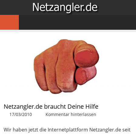
Zum
NETZA
Inhalt
…
springen
für
Angler
im
Netz
Netzangler.de braucht Deine Hilfe
17/03/2010
Patrick
Raubfischangeln
Kommentar hinterlassen
Wir haben jetzt die Internetplattform Netzangler.de seit