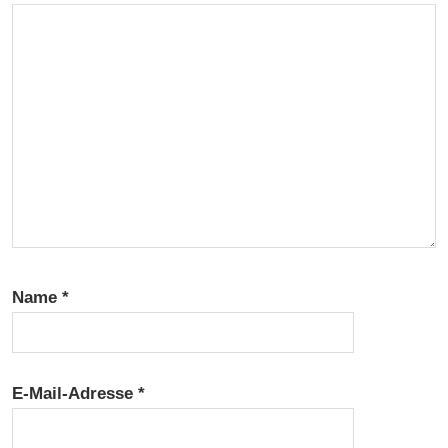
RAUBFISCHANGELN
SPINNING
TROLLING
TWISTERN
Name
*
E-Mail-Adresse
*