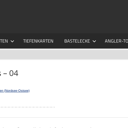
ER.DE
ITEN
TIEFENKARTEN
BASTELECKE
ANGLER-T
 – 04
ten (Nordsee-Ostsee)