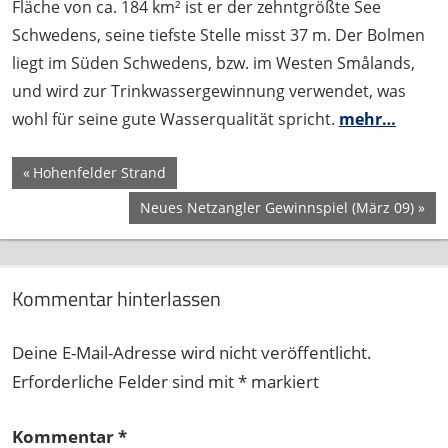
Fläche von ca. 184 km² ist er der zehntgrößte See
Schwedens, seine tiefste Stelle misst 37 m. Der Bolmen
liegt im Süden Schwedens, bzw. im Westen Smålands,
und wird zur Trinkwassergewinnung verwendet, was
wohl für seine gute Wasserqualität spricht.
mehr…
Beitragsnavigation
ANGELN
Vorheriger
Hohenfelder Strand
Beitrag:
FISCHEN
Nächster
Neues Netzangler Gewinnspiel (März 09)
LAGAN
Beitrag:
RAUBFISCHANGELN
REISE
Kommentar hinterlassen
SCHWEDEN
SCHWEDENURLAUB
Deine E-Mail-Adresse wird nicht veröffentlicht.
SMALAND
Erforderliche Felder sind mit
*
markiert
Kommentar
*