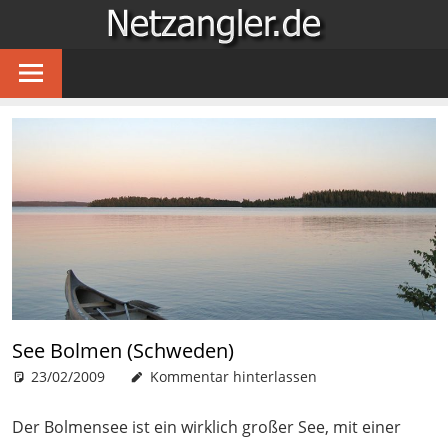
Zum
NETZA
Inhalt
…
springen
für
Angler
im
Netz
See Bolmen (Schweden)
23/02/2009
Patrick
Gewässer
Kommentar hinterlassen
,
Raubfischangeln
,
Reisen
Der Bolmensee ist ein wirklich großer See, mit einer