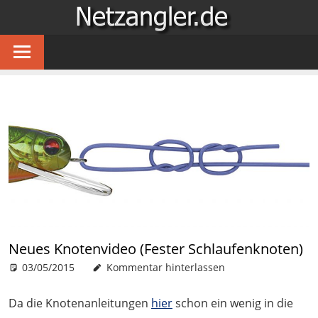
Zum
NETZA
Inhalt
…
springen
für
Angler
im
Netz
Neues Knotenvideo (Fester Schlaufenknoten)
03/05/2015
Patrick
News
Kommentar hinterlassen
Da die Knotenanleitungen
hier
schon ein wenig in die